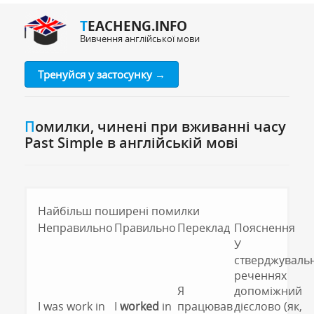
TEACHENG.INFO
Вивчення англійської мови
Тренуйся у застосунку →
Помилки, чинені при вживанні часу
Past Simple в англійській мові
Найбільш поширені помилки
Неправильно
Правильно
Переклад
Пояснення
У
стверджуваль
реченнях
Я
допоміжний
I was work in
I
worked
in
працював
дієслово (як,