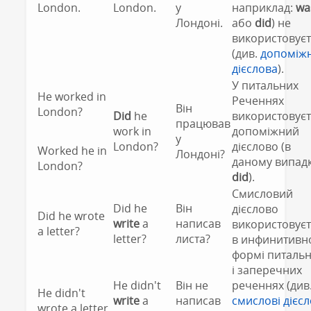
London.
London.
у
наприклад:
wa
Лондоні.
або
did
) не
використовуєт
(див.
допоміжн
дієслова
).
У питальних
He worked in
Реченнях
Він
London?
Did
he
використовуєт
працював
work in
допоміжний
у
London?
дієслово (в
Worked he in
Лондоні?
даному випадк
London?
did
).
Смисловий
Did he
Він
дієслово
Did he wrote
write
a
написав
використовуєт
a letter?
letter?
листа?
в инфинитивн
формі питаль
і заперечних
He didn't
Він не
реченнях (див
He didn't
write
a
написав
смислові дієс
wrote a letter.