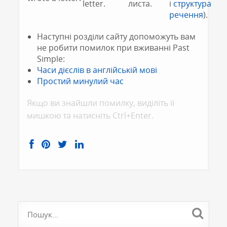
letter.
листа.
і
структура
речення
).
Наступні розділи сайту допоможуть вам
не робити помилок при вживанні Past
Simple:
Часи дієслів в англійській мові
Простий минулий час
Якщо ви знайшли помилку, видiлiть її
мишкою та натисніть Ctrl+Enter.