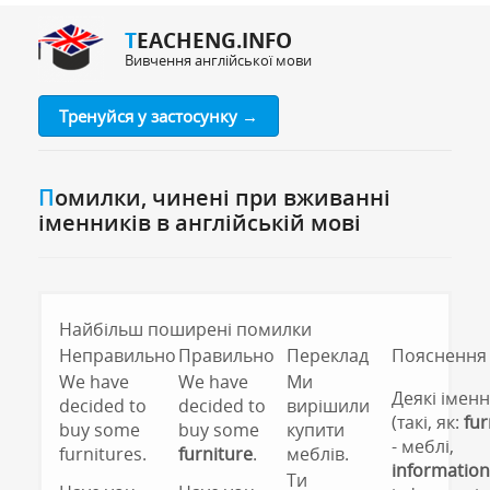
TEACHENG.INFO
Вивчення англійської мови
Тренуйся у застосунку →
Помилки, чинені при вживанні
іменників в англійській мові
Найбільш поширені помилки
Неправильно
Правильно
Переклад
Пояснення
We have
We have
Ми
Деякі імен
decided to
decided to
вирішили
(такі, як:
fur
buy some
buy some
купити
- меблі,
furnitures.
furniture
.
меблів.
information
Ти