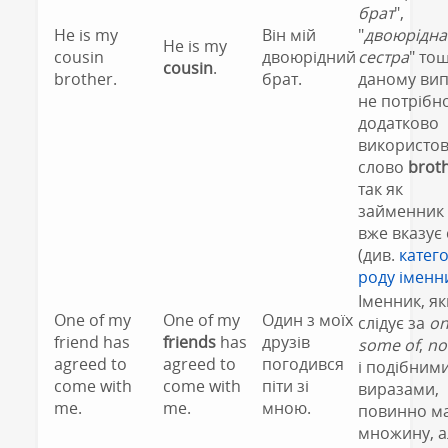
брат
",
He is my
Він мій
"
двоюрідна
He is my
cousin
двоюрідний
сестра
" тощ
cousin
.
brother.
брат.
даному вип
не потрібн
додатково
використов
слово
brot
так як
займенник
вже вказує 
(див.
катего
роду іменн
Іменник, я
One of my
One of my
Один з моїх
слідує за
on
friend has
friends
has
друзів
some of
,
no
agreed to
agreed to
погодився
і подібним
come with
come with
піти зі
виразами,
me.
me.
мною.
повинно м
множину, а