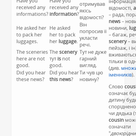
Have you
Have you
інформація
отримував
received any
received any
відомості,
a
якісь
informations?
information
?
– рада, пор
відомості?
news
– нов
Він
He asked her
He asked
новини,
lu
попросив її
to pack her
her to pack
– багаж, реч
укласти
luggages.
her
luggage
.
scenery
– в
речі.
пейзаж, і ін
The sceneries
The
scenery
Тут не дуже
вживаютьс
here are not
тут
is
not
гарний
тільки в од
good.
good.
вигляд.
(див.
множ
Did you hear
Did you hear
Ти чув цю
іменників
).
these news?
this news
?
новину?
Слово
cous
означає бу
дитину буд
спорідненої
чи дядька (
cousin
мож
означати
"
двоюрідн