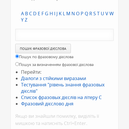
A
B
C
D
E
F
G
H
I
J
K
L
M
N
O
P
Q
R
S
T
U
V
W
Y
Z
Пошук по фразовому дієслова
Пошук за визначенням фразової дієслова
Перейти:
Діалоги з стійкими виразами
Тестування "рівень знання фразовых
дієслів"
Список фразовых дієслів на літеру C
Фразовий дієслово дня
Якщо ви знайшли помилку, видiлiть її
мишкою та натисніть Ctrl+Enter.