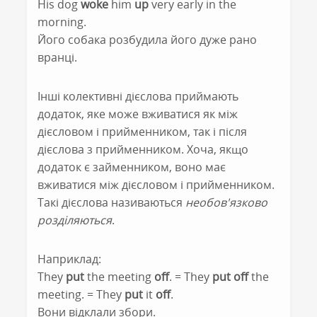
His dog
woke
him
up
very early in the
morning.
Його собака розбудила його дуже рано
вранці.
Інші колективні дієслова приймають
додаток, яке може вживатися як між
дієсловом і прийменником, так і після
дієслова з прийменником. Хоча, якщо
додаток є займенником, воно має
вживатися між дієсловом і прийменником.
Такі дієслова називаються
необов'язково
розділяються
.
Наприклад:
They
put
the meeting
off
. = They
put off
the
meeting. = They
put
it
off
.
Вони відклали збори.