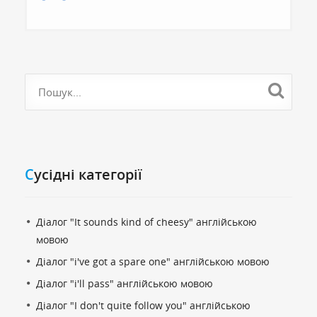
Cусідні категорії
Діалог "It sounds kind of cheesy" англійською
мовою
Діалог "i've got a spare one" англійською мовою
Діалог "i'll pass" англійською мовою
Діалог "I don't quite follow you" англійською