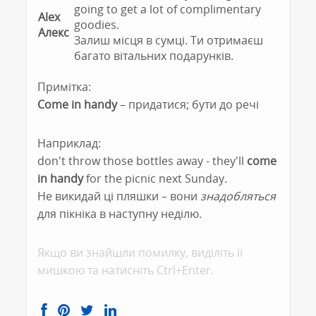
going to get a lot of complimentary
Alex
goodies.
Алекс
Залиш місця в сумці. Ти отримаєш
багато вітальних подарунків.
Примітка:
Come in handy
– придатися; бути до речі
Наприклад:
don't throw those bottles away - they'll
come
in handy
for the picnic next Sunday.
Не викидай ці пляшки – вони
знадобляться
для пікніка в наступну неділю.
Якщо ви знайшли помилку, видiлiть її
мишкою та натисніть Ctrl+Enter.