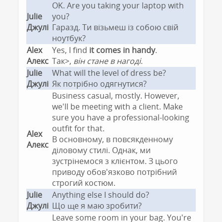
OK. Are you taking your laptop with
Julie
you?
Джулі
Гаразд. Ти візьмеш із собою свій
ноутбук?
Alex
Yes, I find
it comes in handy
.
Алекс
Так>,
він стане в нагоді
.
Julie
What will the level of dress be?
Джулі
Як потрібно одягнутися?
Business casual, mostly. However,
we'll be meeting with a client. Make
sure you have a professional-looking
outfit for that.
Alex
В основному, в повсякденному
Алекс
діловому стилі. Однак, ми
зустрінемося з клієнтом. З цього
приводу обов'язково потрібний
строгий костюм.
Julie
Anything else I should do?
Джулі
Що ще я маю зробити?
Leave some room in your bag. You're