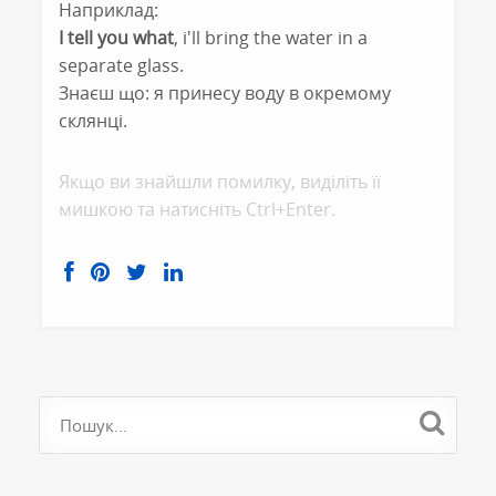
Наприклад:
I tell you what
, i'll bring the water in a
separate glass.
Знаєш що: я принесу воду в окремому
склянці.
Якщо ви знайшли помилку, видiлiть її
мишкою та натисніть Ctrl+Enter.