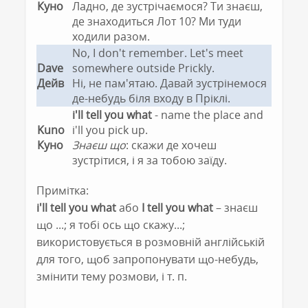
Куно
Ладно, де зустрічаємося? Ти знаєш,
де знаходиться Лот 10? Ми туди
ходили разом.
No, I don't remember. Let's meet
Dave
somewhere outside Prickly.
Дейв
Ні, не пам'ятаю. Давай зустрінемося
де-небудь біля входу в Пріклі.
i'll tell you what
- name the place and
Kuno
i'll you pick up.
Куно
Знаєш що
: скажи де хочеш
зустрітися, і я за тобою заїду.
Примітка:
i'll tell you what
або
I tell you what
– знаєш
що ...; я тобі ось що скажу...;
використовується в розмовній англійській
для того, щоб запропонувати що-небудь,
змінити тему розмови, і т. п.