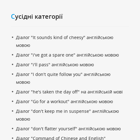
Cусідні категорії
Діалог "It sounds kind of cheesy" англійською
мовою
Діалог "i've got a spare one" англійською мовою
Діалог "i'll pass" англійською мовою
Діалог "I don't quite follow you" англійською
мовою
Діалог "he's taken the day off" на англійській мові
Діалог "Go for a workout" англійською мовою
Діалог "don't keep me in suspense" англійською
мовою
Діалог "don't flatter yourself" англійською мовою
Діалог "Command of Chinese and English"