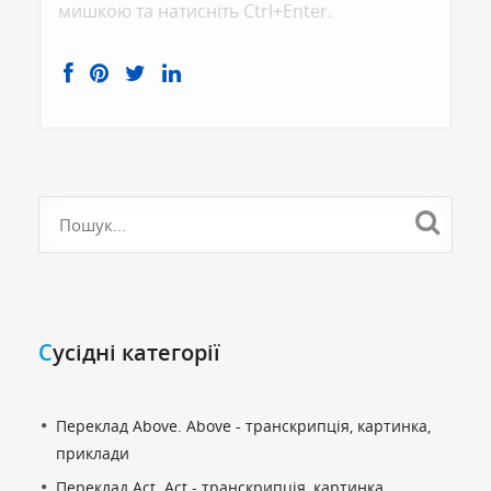
мишкою та натисніть Ctrl+Enter.
Cусідні категорії
Переклад Above. Above - транскрипція, картинка,
приклади
Переклад Act. Act - транскрипція, картинка,