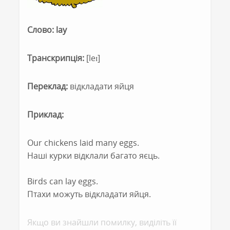
Слово: lay
Транскрипція:
[leɪ]
Переклад:
відкладати яйця
Приклад:
Our chickens laid many eggs.
Наші курки відклали багато яєць.
Birds can lay eggs.
Птахи можуть відкладати яйця.
Якщо ви знайшли помилку, видiлiть її