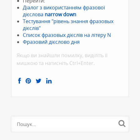
Перейти:
Діалог з використанням фразової
дієслова
narrow down
Тестування "рівень знання фразовых
дієслів"
Список фразовых дієслів на літеру N
Фразовий дієслово дня
Якщо ви знайшли помилку, видiлiть її
мишкою та натисніть Ctrl+Enter.