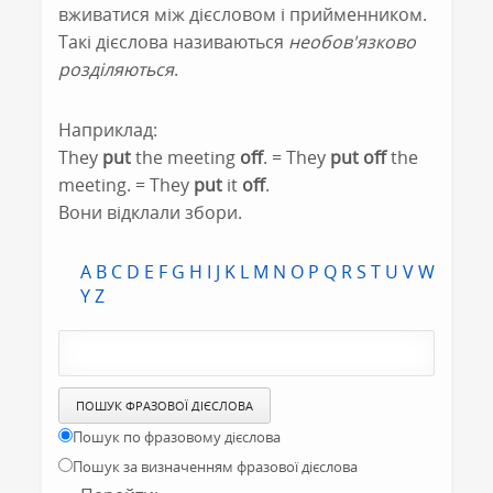
вживатися між дієсловом і прийменником.
Такі дієслова називаються
необов'язково
розділяються
.
Наприклад:
They
put
the meeting
off
. = They
put off
the
meeting. = They
put
it
off
.
Вони відклали збори.
A
B
C
D
E
F
G
H
I
J
K
L
M
N
O
P
Q
R
S
T
U
V
W
Y
Z
Пошук по фразовому дієслова
Пошук за визначенням фразової дієслова