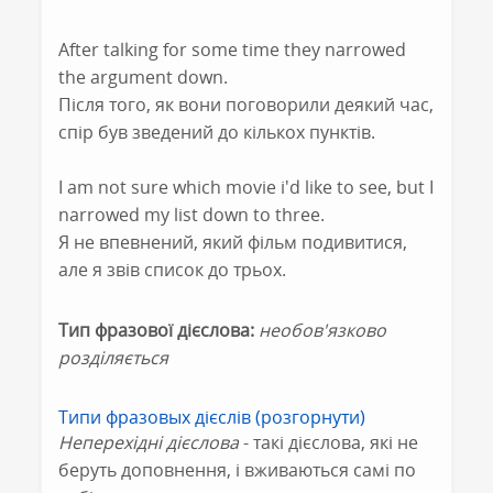
After talking for some time they narrowed
the argument down.
Після того, як вони поговорили деякий час,
спір був зведений до кількох пунктів.
I am not sure which movie i'd like to see, but I
narrowed my list down to three.
Я не впевнений, який фільм подивитися,
але я звів список до трьох.
Тип фразової дієслова:
необов'язково
розділяється
Типи фразовых дієслів (розгорнути)
Неперехідні дієслова
- такі дієслова, які не
беруть доповнення, і вживаються самі по