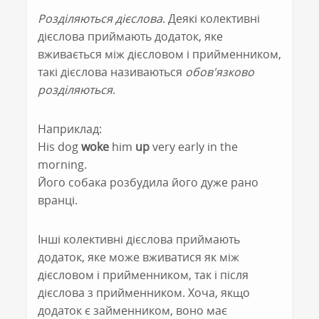
Розділяються дієслова
. Деякі колективні
дієслова приймають додаток, яке
вживається між дієсловом і прийменником,
такі дієслова називаються
обов'язково
розділяються
.
Наприклад:
His dog
woke
him
up
very early in the
morning.
Його собака розбудила його дуже рано
вранці.
Інші колективні дієслова приймають
додаток, яке може вживатися як між
дієсловом і прийменником, так і після
дієслова з прийменником. Хоча, якщо
додаток є займенником, воно має