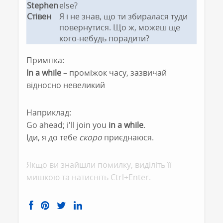
Stephen
else?
Стівен
Я і не знав, що ти збиралася туди
повернутися. Що ж, можеш ще
кого-небудь порадити?
Примітка:
In a while
– проміжок часу, зазвичай
відносно невеликий
Наприклад:
Go ahead; i'll join you
in a while
.
Іди, я до тебе
скоро
приєднаюся.
Якщо ви знайшли помилку, видiлiть її
мишкою та натисніть Ctrl+Enter.