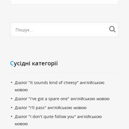
Cусідні категорії
Діалог "It sounds kind of cheesy" англійською
мовою
Діалог "i've got a spare one" англійською мовою
Діалог "i'll pass" англійською мовою
Діалог "I don't quite follow you" англійською
мовою