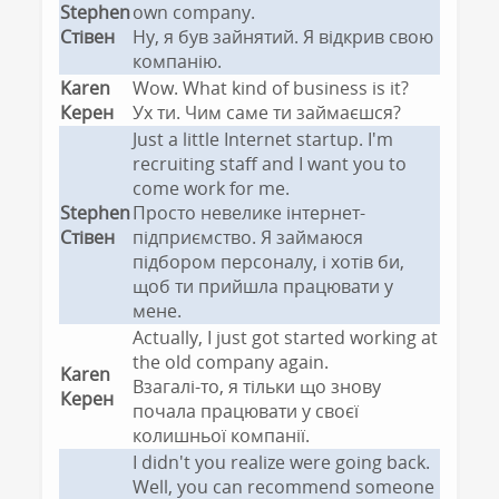
Stephen
own company.
Стівен
Ну, я був зайнятий. Я відкрив свою
компанію.
Karen
Wow. What kind of business is it?
Керен
Ух ти. Чим саме ти займаєшся?
Just a little Internet startup. I'm
recruiting staff and I want you to
come work for me.
Stephen
Просто невелике інтернет-
Стівен
підприємство. Я займаюся
підбором персоналу, і хотів би,
щоб ти прийшла працювати у
мене.
Actually, I just got started working at
the old company again.
Karen
Взагалі-то, я тільки що знову
Керен
почала працювати у своєї
колишньої компанії.
I didn't you realize were going back.
Well, you can recommend someone