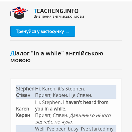
TEACHENG.INFO
Вивчення англійської мови
Тренуйся у застосунку →
Діалог "In a while" англійською
мовою
Stephen
Hi, Karen, it's Stephen.
Стівен
Привіт, Керен. Це Стівен.
Hi, Stephen.
I haven't heard from
Karen
you in a while
.
Керен
Привіт, Стівен.
Давненько нічого
від тебе не чула
.
Well, i've been busy. I've started my