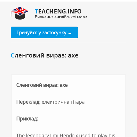
TEACHENG.INFO
Вивчення англійської мови
Тренуйся у застосунку →
Сленговий вираз: axe
Сленговий вираз: axe
Переклад:
електрична гітара
Приклад:
The legendary Jimi Hendrix used to play his