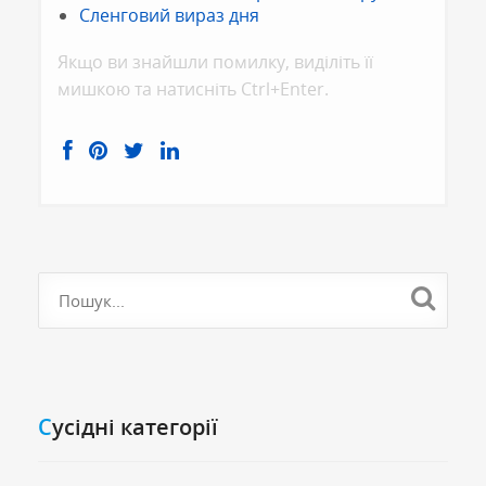
Сленговий вираз дня
Якщо ви знайшли помилку, видiлiть її
мишкою та натисніть Ctrl+Enter.
Cусідні категорії