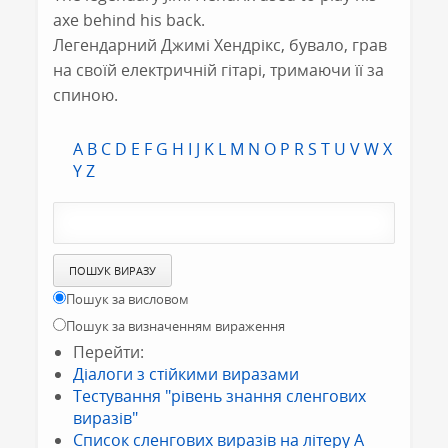
axe behind his back.
Легендарний Джимі Хендрікс, бувало, грав
на своїй електричній гітарі, тримаючи її за
спиною.
A
B
C
D
E
F
G
H
I
J
K
L
M
N
O
P
R
S
T
U
V
W
X
Y
Z
Пошук за висловом
Пошук за визначенням вираження
Перейти:
Діалоги з стійкими виразами
Тестування "рівень знання сленгових
виразів"
Список сленгових виразів на літеру A