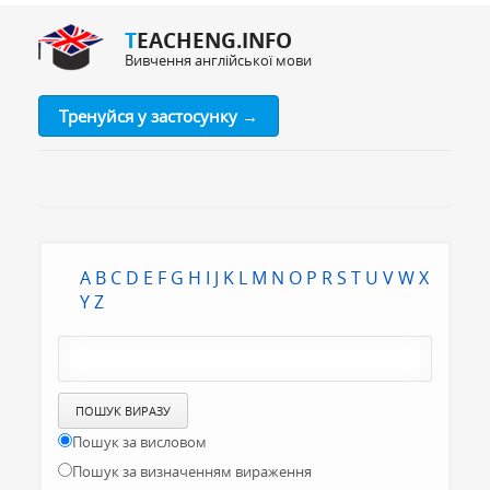
TEACHENG.INFO
Вивчення англійської мови
Тренуйся у застосунку →
A
B
C
D
E
F
G
H
I
J
K
L
M
N
O
P
R
S
T
U
V
W
X
Y
Z
Пошук за висловом
Пошук за визначенням вираження