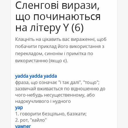
Сленгові вирази,
що починаються
на літеру Y (6)
Клацніть на цікавить вас вираженні, щоб
побачити приклад його використання з
перекладом, синонім і примітка по
використанню (якщо є).
yadda yadda yadda
фраза, що означає "і так далі", "тощо";
зазвичай вживається по відношенню до
чого-небудь несущественному, або
надокучливого і нудного
yap
1. говорити безцільно, базікати;
2. рот, "хайло"
yawner