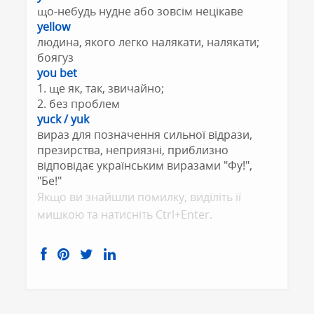
що-небудь нудне або зовсім нецікаве
yellow
людина, якого легко налякати, налякати;
боягуз
you bet
1. ще як, так, звичайно;
2. без проблем
yuck / yuk
вираз для позначення сильної відрази,
презирства, неприязні, приблизно
відповідає українським виразами "Фу!",
"Бе!"
Якщо ви знайшли помилку, видiлiть її
мишкою та натисніть Ctrl+Enter.