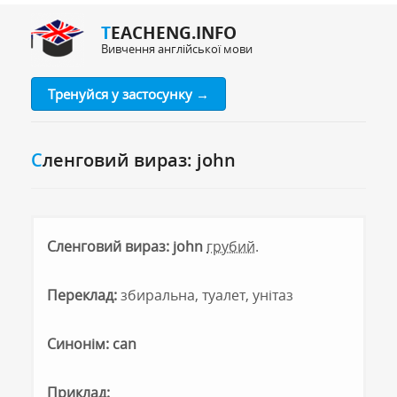
TEACHENG.INFO
Вивчення англійської мови
Тренуйся у застосунку →
Сленговий вираз: john
Сленговий вираз: john
грубий.
Переклад:
збиральна, туалет, унітаз
Синонім: can
Приклад: