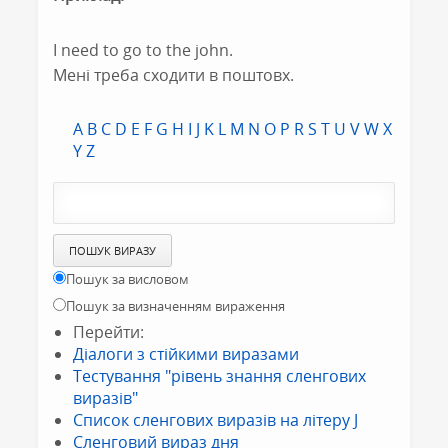
I need to go to the john.
Мені треба сходити в поштовх.
A
B
C
D
E
F
G
H
I
J
K
L
M
N
O
P
R
S
T
U
V
W
X
Y
Z
Пошук за висловом
Пошук за визначенням вираження
Перейти:
Діалоги з стійкими виразами
Тестування "рівень знання сленгових
виразів"
Список сленгових виразів на літеру J
Сленговий вираз дня