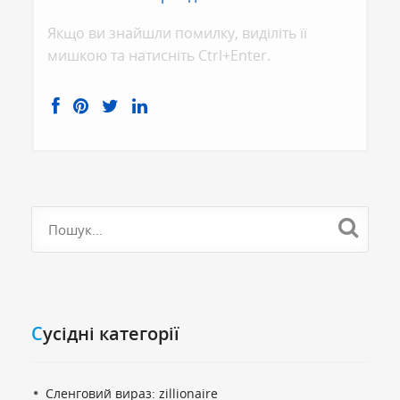
Якщо ви знайшли помилку, видiлiть її
мишкою та натисніть Ctrl+Enter.
Cусідні категорії
Сленговий вираз: zillionaire