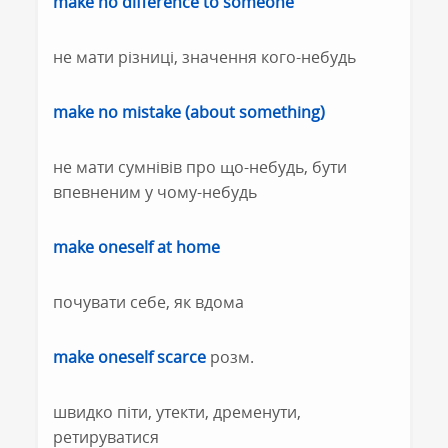
make no difference to someone
не мати різниці, значення кого-небудь
make no mistake (about something)
не мати сумнівів про що-небудь, бути
впевненим у чому-небудь
make oneself at home
почувати себе, як вдома
make oneself scarce
розм.
швидко піти, утекти, дременути,
ретируватися