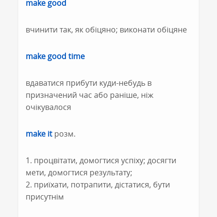
make good
вчинити так, як обіцяно; виконати обіцяне
make good time
вдаватися прибути куди-небудь в
призначений час або раніше, ніж
очікувалося
make it
розм.
1. процвітати, домогтися успіху; досягти
мети, домогтися результату;
2. приїхати, потрапити, дістатися, бути
присутнім