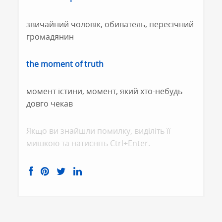
звичайний чоловік, обиватель, пересічний
громадянин
the moment of truth
момент істини, момент, який хто-небудь
довго чекав
Якщо ви знайшли помилку, видiлiть її
мишкою та натисніть Ctrl+Enter.