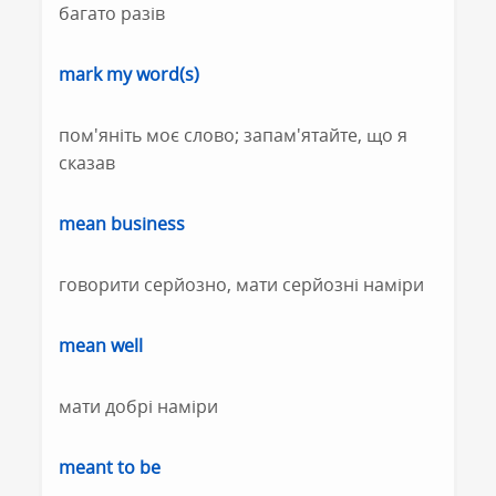
багато разів
mark my word(s)
пом'яніть моє слово; запам'ятайте, що я
сказав
mean business
говорити серйозно, мати серйозні наміри
mean well
мати добрі наміри
meant to be