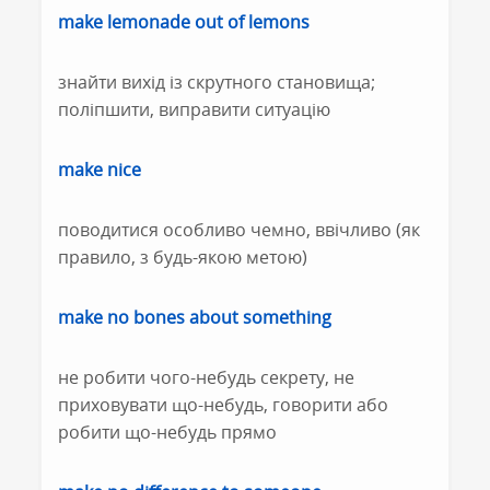
make lemonade out of lemons
знайти вихід із скрутного становища;
поліпшити, виправити ситуацію
make nice
поводитися особливо чемно, ввічливо (як
правило, з будь-якою метою)
make no bones about something
не робити чого-небудь секрету, не
приховувати що-небудь, говорити або
робити що-небудь прямо