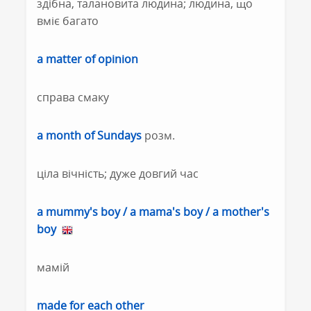
здібна, талановита людина; людина, що
вміє багато
a matter of opinion
справа смаку
a month of Sundays
розм.
ціла вічність; дуже довгий час
a mummy's boy / a mama's boy / a mother's
boy
мамій
made for each other