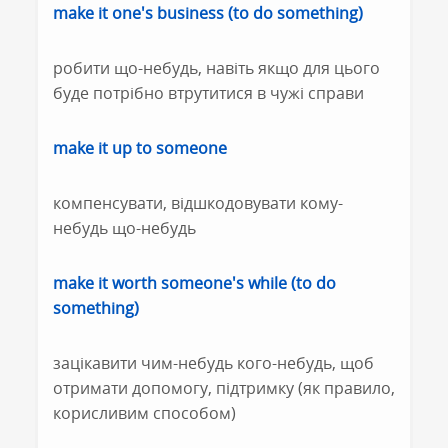
make it one's business (to do something)
робити що-небудь, навіть якщо для цього
буде потрібно втрутитися в чужі справи
make it up to someone
компенсувати, відшкодовувати кому-
небудь що-небудь
make it worth someone's while (to do
something)
зацікавити чим-небудь кого-небудь, щоб
отримати допомогу, підтримку (як правило,
корисливим способом)