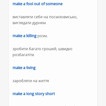
make a fool out of someone
виставляти себе на посміховисько,
виглядати дурнем
make a killing
розм.
зробити багато грошей, швидко
розбагатіти
make a living
заробляти на життя
make a long story short