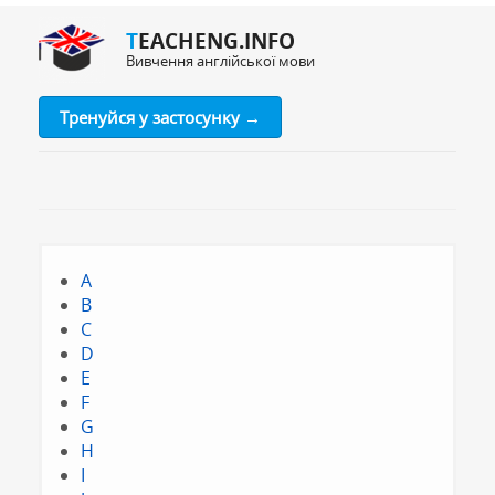
TEACHENG.INFO
Вивчення англійської мови
Тренуйся у застосунку →
A
B
C
D
E
F
G
H
I