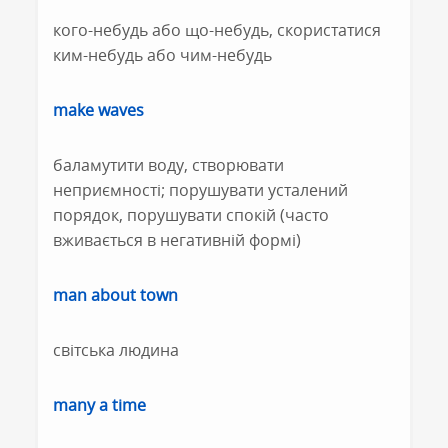
кого-небудь або що-небудь, скористатися
ким-небудь або чим-небудь
make waves
баламутити воду, створювати
неприємності; порушувати усталений
порядок, порушувати спокій (часто
вживається в негативній формі)
man about town
світська людина
many a time