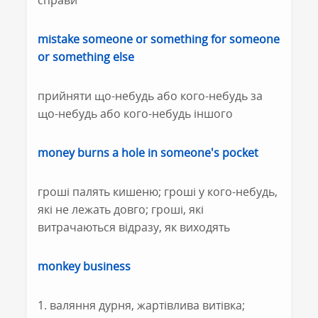
справи
mistake someone or something for someone
or something else
прийняти що-небудь або кого-небудь за
що-небудь або кого-небудь іншого
money burns a hole in someone's pocket
гроші палять кишеню; гроші у кого-небудь,
які не лежать довго; гроші, які
витрачаються відразу, як виходять
monkey business
1. валяння дурня, жартівлива витівка;