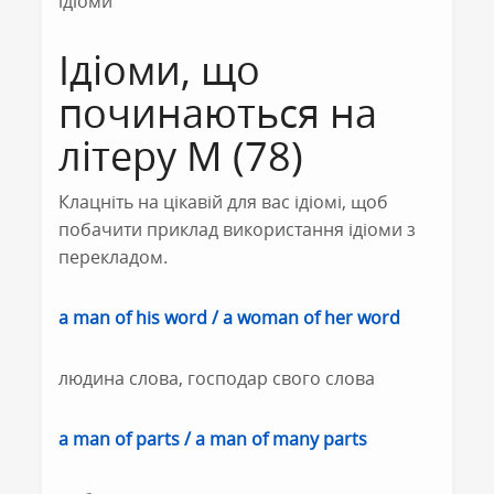
ідіоми
Ідіоми, що
починаються на
літеру M (78)
Клацніть на цікавій для вас ідіомі, щоб
побачити приклад використання ідіоми з
перекладом.
a man of his word / a woman of her word
людина слова, господар свого слова
a man of parts / a man of many parts