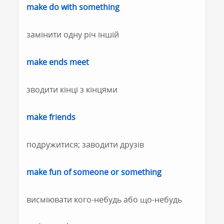
make do with something
замінити одну річ іншій
make ends meet
зводити кінці з кінцями
make friends
подружитися; заводити друзів
make fun of someone or something
висміювати кого-небудь або що-небудь