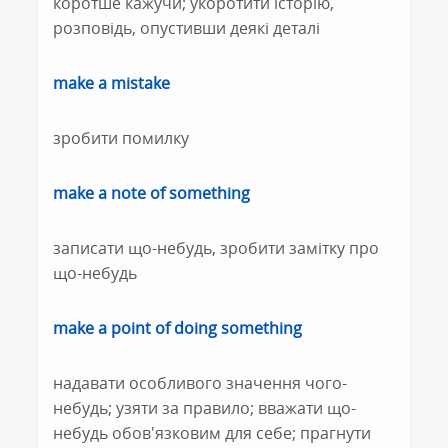
коротше кажучи; укоротити історію,
розповідь, опустивши деякі деталі
make a mistake
зробити помилку
make a note of something
записати що-небудь, зробити замітку про
що-небудь
make a point of doing something
надавати особливого значення чого-
небудь; узяти за правило; вважати що-
небудь обов'язковим для себе; прагнути