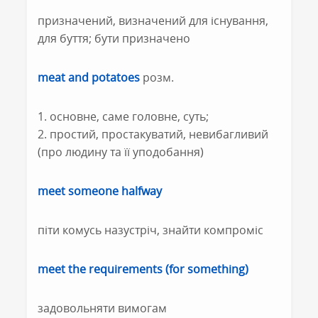
призначений, визначений для існування,
для буття; бути призначено
meat and potatoes
розм.
1. основне, саме головне, суть;
2. простий, простакуватий, невибагливий
(про людину та її уподобання)
meet someone halfway
піти комусь назустріч, знайти компроміс
meet the requirements (for something)
задовольняти вимогам