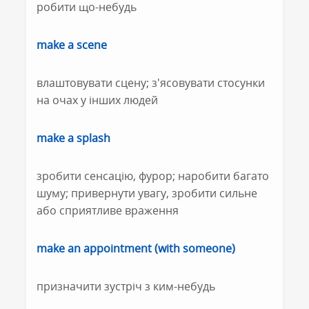
робити що-небудь
make a scene
влаштовувати сцену; з'ясовувати стосунки
на очах у інших людей
make a splash
зробити сенсацію, фурор; наробити багато
шуму; привернути увагу, зробити сильне
або сприятливе враження
make an appointment (with someone)
призначити зустріч з ким-небудь