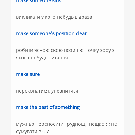
make someone sick
викликати у кого-небудь відраза
make someone's position clear
робити ясною свою позицію, точку зору з
якого-небудь питання.
make sure
переконатися, упевнитися
make the best of something
мужньо переносити труднощі, нещастя; не
сумувати в біді