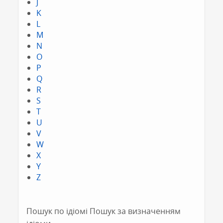
J
K
L
M
N
O
P
Q
R
S
T
U
V
W
X
Y
Z
Пошук по ідіомі Пошук за визначенням