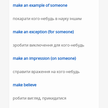
make an example of someone
покарати кого-небудь в науку іншим
make an exception (for someone)
зробити виключення для кого-небудь
make an impression (on someone)
справити враження на кого-небудь
make believe
робити вигляд, прикидатися