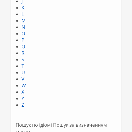
J
K
L
M
N
O
P
Q
R
S
T
U
V
W
X
Y
Z
Пошук по ідіомі Пошук за визначенням