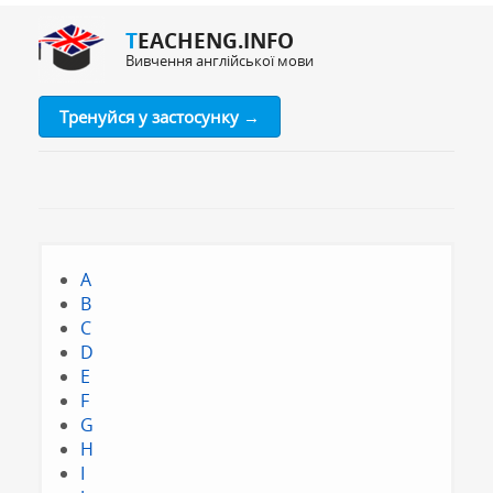
TEACHENG.INFO
Вивчення англійської мови
Тренуйся у застосунку →
A
B
C
D
E
F
G
H
I