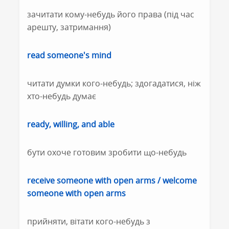
зачитати кому-небудь його права (під час
арешту, затримання)
read someone's mind
читати думки кого-небудь; здогадатися, ніж
хто-небудь думає
ready, willing, and able
бути охоче готовим зробити що-небудь
receive someone with open arms / welcome
someone with open arms
прийняти, вітати кого-небудь з