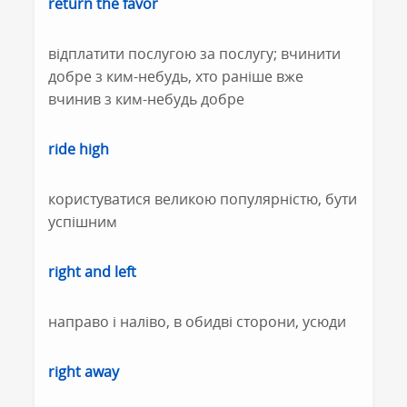
return the favor
відплатити послугою за послугу; вчинити
добре з ким-небудь, хто раніше вже
вчинив з ким-небудь добре
ride high
користуватися великою популярністю, бути
успішним
right and left
направо і наліво, в обидві сторони, усюди
right away