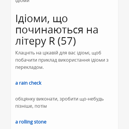
ідіоми
Ідіоми, що
починаються на
літеру R (57)
Клацніть на цікавій для вас ідіомі, щоб
побачити приклад використання ідіоми з
перекладом.
a rain check
обіцянку виконати, зробити що-небудь
пізніше, потім
a rolling stone