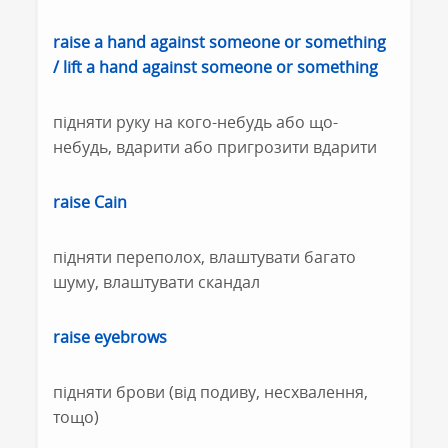
raise a hand against someone or something
/ lift a hand against someone or something
підняти руку на кого-небудь або що-
небудь, вдарити або пригрозити вдарити
raise Cain
підняти переполох, влаштувати багато
шуму, влаштувати скандал
raise eyebrows
підняти брови (від подиву, несхвалення,
тощо)