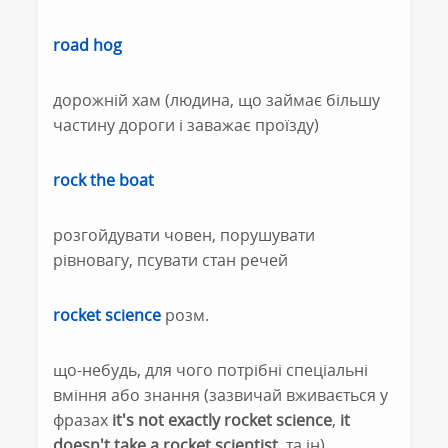
road hog
дорожній хам (людина, що займає більшу
частину дороги і заважає проїзду)
rock the boat
розгойдувати човен, порушувати
рівновагу, псувати стан речей
rocket science
розм.
що-небудь, для чого потрібні спеціальні
вміння або знання (зазвичай вживається у
фразах
it's not exactly rocket science
,
it
doesn't take a rocket scientist
, та ін)