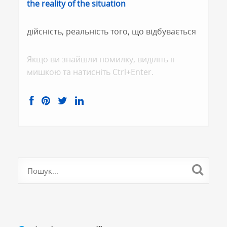
the reality of the situation
дійсність, реальність того, що відбувається
Якщо ви знайшли помилку, видiлiть її
мишкою та натисніть Ctrl+Enter.