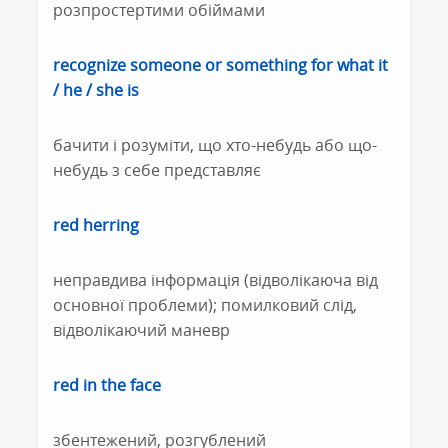
розпростертими обіймами
recognize someone or something for what it
/ he / she is
бачити і розуміти, що хто-небудь або що-
небудь з себе представляє
red herring
неправдива інформація (відволікаюча від
основної проблеми); помилковий слід,
відволікаючий маневр
red in the face
збентежений, розгублений