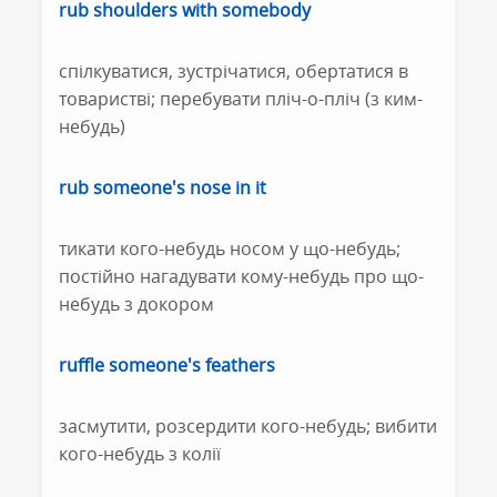
rub shoulders with somebody
спілкуватися, зустрічатися, обертатися в
товаристві; перебувати пліч-о-пліч (з ким-
небудь)
rub someone's nose in it
тикати кого-небудь носом у що-небудь;
постійно нагадувати кому-небудь про що-
небудь з докором
ruffle someone's feathers
засмутити, розсердити кого-небудь; вибити
кого-небудь з колії