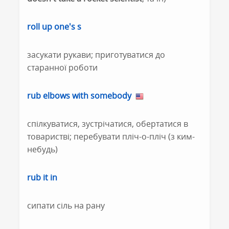
roll up one's s
засукати рукави; приготуватися до
старанної роботи
rub elbows with somebody
спілкуватися, зустрічатися, обертатися в
товаристві; перебувати пліч-о-пліч (з ким-
небудь)
rub it in
сипати сіль на рану