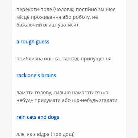
перекоти-поле (чоловік, постійно змінює
місце проживання або роботу, не
бажаючий влаштуватися)
a rough guess
приблизна оцінка, здогад, припущення
rack one's brains
ламати голову, сильно намагатися що-
небудь придумати або що-небудь згадати
rain cats and dogs
ллє, як з відра (про дощ)