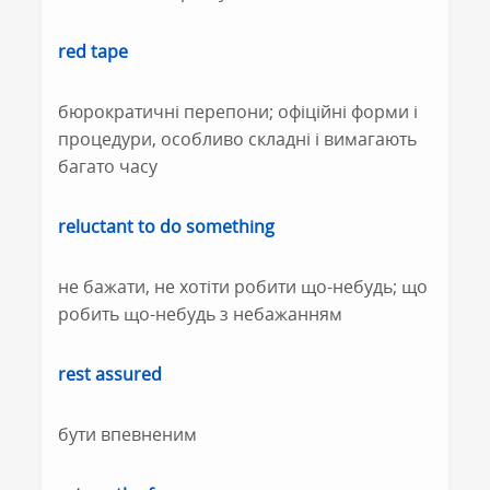
red tape
бюрократичні перепони; офіційні форми і
процедури, особливо складні і вимагають
багато часу
reluctant to do something
не бажати, не хотіти робити що-небудь; що
робить що-небудь з небажанням
rest assured
бути впевненим