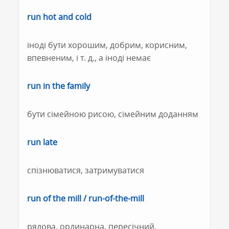
run hot and cold
іноді бути хорошим, добрим, корисним,
впевненим, і т. д., а іноді немає
run in the family
бути сімейною рисою, сімейним доданням
run late
спізнюватися, затримуватися
run of the mill / run-of-the-mill
рядова, ординарна, пересічний,