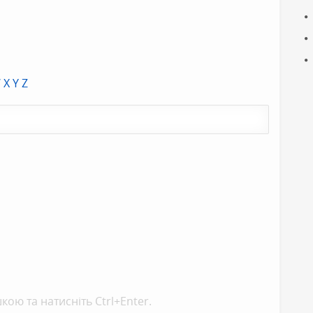
W
X
Y
Z
кою та натисніть Ctrl+Enter.