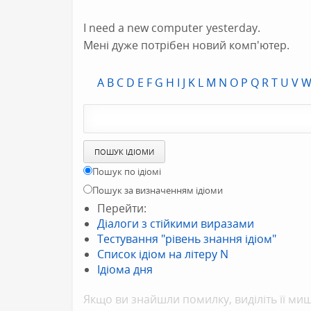
I need a new computer yesterday.
Мені дуже потрібен новий комп'ютер.
A
B
C
D
E
F
G
H
I
J
K
L
M
N
O
P
Q
R
T
U
V
Пошук по ідіомі
Пошук за визначенням ідіоми
Перейти:
Діалоги з стійкими виразами
Тестування "рівень знання ідіом"
Список ідіом на літеру N
Ідіома дня
Якщо ви знайшли помилку, видiлiть її миш