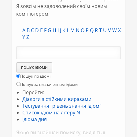
Я зовсім не задоволений своїм новим
комп'ютером.
A
B
C
D
E
F
G
H
I
J
K
L
M
N
O
P
Q
R
T
U
V
W
X
Y
Z
Пошук по ідіомі
Пошук за визначенням ідіоми
Перейти:
Діалоги з стійкими виразами
Тестування "рівень знання ідіом"
Список ідіом на літеру N
Ідіома дня
Якщо ви знайшли помилку, видiлiть її