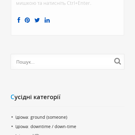
мишкою та натисніть Ctrl+Enter.
Cусідні категорії
Ідіома: ground (someone)
Ідіома: downtime / down-time