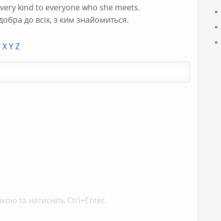
 very kind to everyone who she meets.
добра до всіх, з ким знайомиться.
W
X
Y
Z
кою та натисніть Ctrl+Enter.