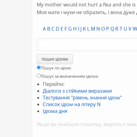
My mother would not hurt a flea and she is
Моя мати і мухи не образить, і вона дуже 
A
B
C
D
E
F
G
H
I
J
K
L
M
N
O
P
Q
R
T
U
V
Пошук по ідіомі
Пошук за визначенням ідіоми
Перейти:
Діалоги з стійкими виразами
Тестування "рівень знання ідіом"
Список ідіом на літеру N
Ідіома дня
Якщо ви знайшли помилку, видiлiть її миш