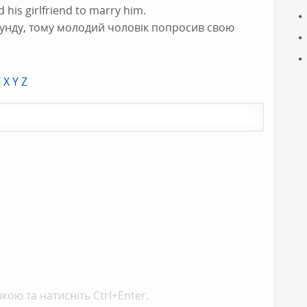
his girlfriend to marry him.
кунду, тому молодий чоловік попросив свою
W
X
Y
Z
кою та натисніть Ctrl+Enter.