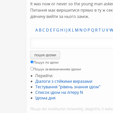
It was now or never so the young man asked 
Питання має вирішитися прямо в ту ж се
дівчину вийти за нього заміж.
A
B
C
D
E
F
G
H
I
J
K
L
M
N
O
P
Q
R
T
U
V
Пошук по ідіомі
Пошук за визначенням ідіоми
Перейти:
Діалоги з стійкими виразами
Тестування "рівень знання ідіом"
Список ідіом на літеру N
Ідіома дня
Якщо ви знайшли помилку, видiлiть її миш