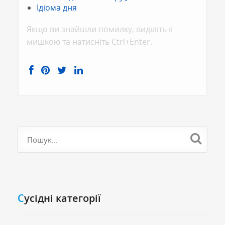
Ідіома дня
Якщо ви знайшли помилку, видiлiть її
мишкою та натисніть Ctrl+Enter.
Cусідні категорії