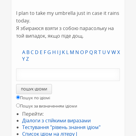
I plan to take my umbrella just in case it rains
today.
Я збираюся взяти з собою парасольку на
той випадок, якщо піде дощ.
A
B
C
D
E
F
G
H
I
J
K
L
M
N
O
P
Q
R
T
U
V
W
X
Y
Z
Пошук по ідіомі
Пошук за визначенням ідіоми
Перейти:
Діалоги з стійкими виразами
Тестування "рівень знання ідіом"
Список ідіом на літеру J